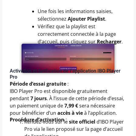
Une fois les informations saisies,
sélectionnez
Ajouter Playlist
.
Vérifiez que la playlist est
correctement connectée à la page
d’accueil, puis cliquez sur
Recharger
.
Activation et tarification de l’application IBO Player
Pro
Période d’essai gratuite
:
IBO Player Pro est disponible gratuitement
pendant
7 jours
. À l’issue de cette période d’essai,
un paiement unique de
7,99 €
sera nécessaire
pour bénéficier d’un
accès à vie
à l’application.
Procédure d’activation
:
Rendez-vous sur le
site officiel
d’IBO Player
Pro via le lien proposé sur la page d’accueil