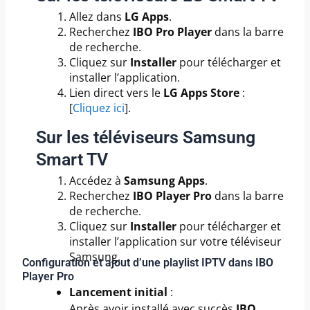
Allez dans
LG Apps
.
Recherchez
IBO Pro Player
dans la barre
de recherche.
Cliquez sur
Installer
pour télécharger et
installer l’application.
Lien direct vers le
LG Apps Store
:
[
Cliquez ici
].
Sur les téléviseurs Samsung
Smart TV
Accédez à
Samsung Apps
.
Recherchez
IBO Player Pro
dans la barre
de recherche.
Cliquez sur
Installer
pour télécharger et
installer l’application sur votre téléviseur
Samsung.
Configuration et ajout d’une playlist IPTV dans IBO
Player Pro
Lancement initial
:
Après avoir installé avec succès
IBO