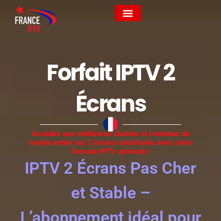
IPTV Premium
IPTV Pas Cher
Forfait IPTV 2 écrans
Liste des chaînes
Forfait IPTV 2
Écrans
Accédez aux meilleures chaînes et contenus du
monde entier sur 2 écrans simultanés avec notre
formule IPTV optimale !
IPTV 2 Écrans Pas Cher
et Stable –
L’abonnement idéal pour