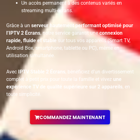
Un accès permanent à des contenus variés en
streaming multi-écrans.
Grâce à un
serveur hautement performant optimisé pour
l’IPTV 2 Écrans
, notre service garantit une
connexion
rapide, fluide et stable
sur tous vos appareils (Smart TV,
Android Box, smartphone, tablette ou PC), même en
utilisation simultanée.
Avec
IPTV Stable 2 Écrans
, bénéficiez d’un divertissement
complet à petit prix pour toute la famille et vivez
une
expérience TV de qualité supérieure sur 2 appareils
, en
toute simplicité.
COMMANDEZ MAINTENANT