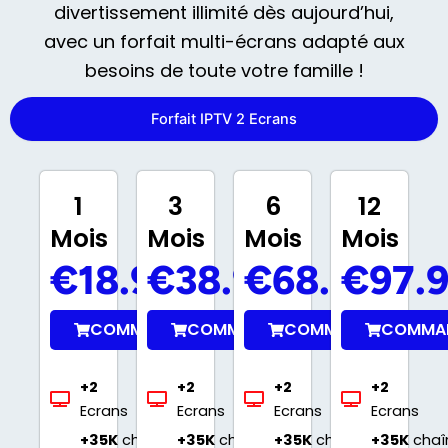
divertissement illimité dès aujourd’hui,
avec un forfait multi-écrans adapté aux
besoins de toute votre famille !
Forfait IPTV 2 Ecrans
1
3
6
12
Mois
Mois
Mois
Mois
€18.99
€38.99
€68.99
€97.
COMMANDER
COMMANDER
COMMANDER
COMMA
+2
+2
+2
+2
Ecrans
Ecrans
Ecrans
Ecrans
+35K
chaînes
+35K
chaînes
+35K
chaînes
+35K
chaî